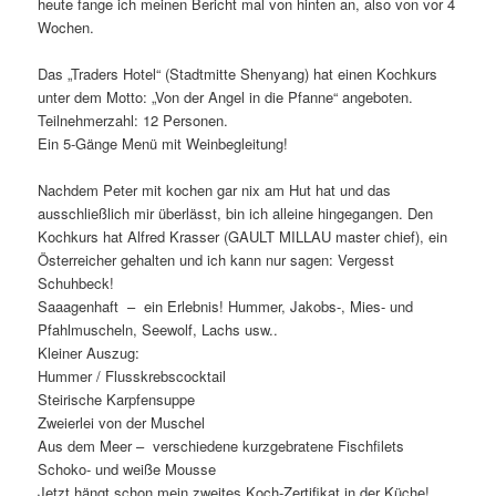
heute fange ich meinen Bericht mal von hinten an, also von vor 4
Wochen.
Das „Traders Hotel“ (Stadtmitte Shenyang) hat einen Kochkurs
unter dem Motto: „Von der Angel in die Pfanne“ angeboten.
Teilnehmerzahl: 12 Personen.
Ein 5-Gänge Menü mit Weinbegleitung!
Nachdem Peter mit kochen gar nix am Hut hat und das
ausschließlich mir überlässt, bin ich alleine hingegangen. Den
Kochkurs hat Alfred Krasser (GAULT MILLAU master chief), ein
Österreicher gehalten und ich kann nur sagen: Vergesst
Schuhbeck!
Saaagenhaft – ein Erlebnis! Hummer, Jakobs-, Mies- und
Pfahlmuscheln, Seewolf, Lachs usw..
Kleiner Auszug:
Hummer / Flusskrebscocktail
Steirische Karpfensuppe
Zweierlei von der Muschel
Aus dem Meer – verschiedene kurzgebratene Fischfilets
Schoko- und weiße Mousse
Jetzt hängt schon mein zweites Koch-Zertifikat in der Küche!