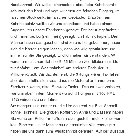
Nordbahnhof. Wir wollen einchecken, aber jeder Bahnbeamte
schüttelt den Kopf und sagt wir seien am falschen Eingang, im
falschen Stockwerk, im falschen Gebäude. Draußen, am
Bahnhofsplatz wollten wir uns orientieren und haben einem
Angestellten unsere Fahrkarten gezeigt. Der hat rumgefuchtelt
und immer bu, bu (nein, nein) gesagt. Ich hab nix kapiert. Drei
Männer haben das gesehen, sind zu uns her gekommen, haben
sich die Karten zeigen lassen, dann wie wild gestikuliert und
immer auf die Uhr gezeigt. Endlich haben wir verstanden: Wir
waren am falschen Bahnhof!! 25 Minuten Zeit blieben uns bis
zur Abfahrt – am Westbahnhof, am anderen Ende der 8-
Millionen-Stadt. Wir dachten erst, die 3 Jungs wären Taxifahrer,
aber dann stellte sich raus, dass sie Motorroller Fahrer ohne
Fahrlizenz waren, also „Schwarz-Taxler“! Das ist zwar verboten,
war uns aber in dem Moment wurscht! Für gesamt 100 RMB
(12€) würden sie uns fahren.
Sie drängten uns immer auf die Uhr deutend zur Eile. Schnell
schnell schnell!! Die großen Koffer von Anna und Bässem haben
Sie vorne am Roller im Fußraum quer gestellt, mein kleiner war
kein Problem. Unter Missachtung sämtlicher Verkehrsregeln
haben sie uns dann zum Westbahnhof gefahren. Auf der Busspur