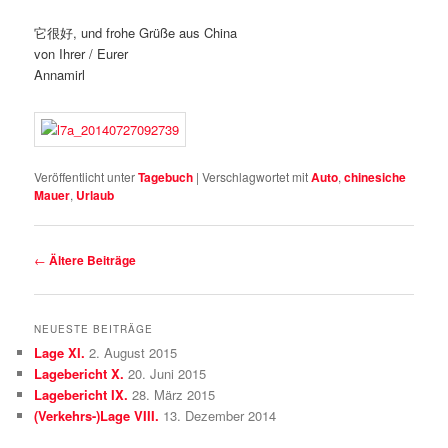
它很好, und frohe Grüße aus China
von Ihrer / Eurer
Annamirl
Veröffentlicht unter
Tagebuch
|
Verschlagwortet mit
Auto
,
chinesiche
Mauer
,
Urlaub
Beitrags-
←
Ältere Beiträge
Navigation
NEUESTE BEITRÄGE
Lage XI.
2. August 2015
Lagebericht X.
20. Juni 2015
Lagebericht IX.
28. März 2015
(Verkehrs-)Lage VIII.
13. Dezember 2014