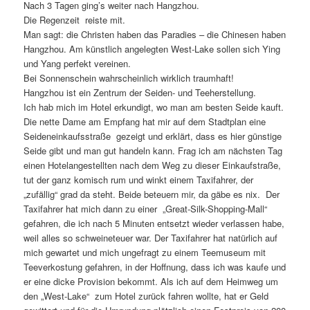
Nach 3 Tagen ging’s weiter nach Hangzhou.
Die Regenzeit reiste mit.
Man sagt: die Christen haben das Paradies – die Chinesen haben
Hangzhou. Am künstlich angelegten West-Lake sollen sich Ying
und Yang perfekt vereinen.
Bei Sonnenschein wahrscheinlich wirklich traumhaft!
Hangzhou ist ein Zentrum der Seiden- und Teeherstellung.
Ich hab mich im Hotel erkundigt, wo man am besten Seide kauft.
Die nette Dame am Empfang hat mir auf dem Stadtplan eine
Seideneinkaufsstraße gezeigt und erklärt, dass es hier günstige
Seide gibt und man gut handeln kann. Frag ich am nächsten Tag
einen Hotelangestellten nach dem Weg zu dieser Einkaufstraße,
tut der ganz komisch rum und winkt einem Taxifahrer, der
„zufällig“ grad da steht. Beide beteuern mir, da gäbe es nix. Der
Taxifahrer hat mich dann zu einer „Great-Silk-Shopping-Mall“
gefahren, die ich nach 5 Minuten entsetzt wieder verlassen habe,
weil alles so schweineteuer war. Der Taxifahrer hat natürlich auf
mich gewartet und mich ungefragt zu einem Teemuseum mit
Teeverkostung gefahren, in der Hoffnung, dass ich was kaufe und
er eine dicke Provision bekommt. Als ich auf dem Heimweg um
den „West-Lake“ zum Hotel zurück fahren wollte, hat er Geld