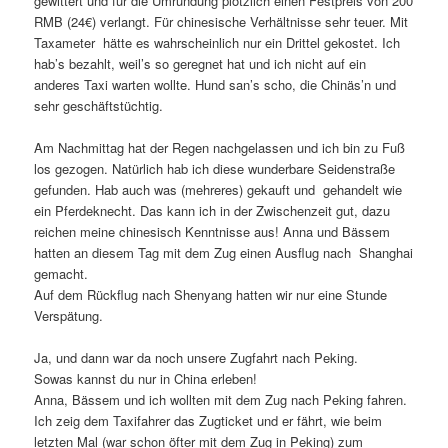
gewittert und für die Umrundung plötzlich einen Festpreis von 200
RMB (24€) verlangt. Für chinesische Verhältnisse sehr teuer. Mit
Taxameter hätte es wahrscheinlich nur ein Drittel gekostet. Ich
hab’s bezahlt, weil’s so geregnet hat und ich nicht auf ein
anderes Taxi warten wollte. Hund san’s scho, die Chinäs’n und
sehr geschäftstüchtig.
Am Nachmittag hat der Regen nachgelassen und ich bin zu Fuß
los gezogen. Natürlich hab ich diese wunderbare Seidenstraße
gefunden. Hab auch was (mehreres) gekauft und gehandelt wie
ein Pferdeknecht. Das kann ich in der Zwischenzeit gut, dazu
reichen meine chinesisch Kenntnisse aus! Anna und Bässem
hatten an diesem Tag mit dem Zug einen Ausflug nach Shanghai
gemacht.
Auf dem Rückflug nach Shenyang hatten wir nur eine Stunde
Verspätung.
Ja, und dann war da noch unsere Zugfahrt nach Peking.
Sowas kannst du nur in China erleben!
Anna, Bässem und ich wollten mit dem Zug nach Peking fahren.
Ich zeig dem Taxifahrer das Zugticket und er fährt, wie beim
letzten Mal (war schon öfter mit dem Zug in Peking) zum