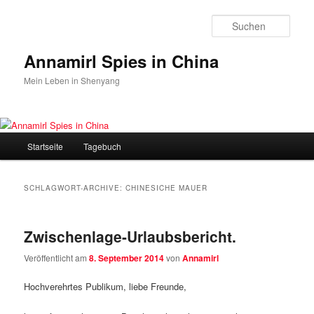
Zum
Zum
Inhalt
sekundären
Such
wechseln
Inhalt
wechseln
Annamirl Spies in China
Mein Leben in Shenyang
Hauptmenü
Startseite
Tagebuch
SCHLAGWORT-ARCHIVE:
CHINESICHE MAUER
Zwischenlage-Urlaubsbericht.
Veröffentlicht am
8. September 2014
von
Annamirl
Hochverehrtes Publikum, liebe Freunde,