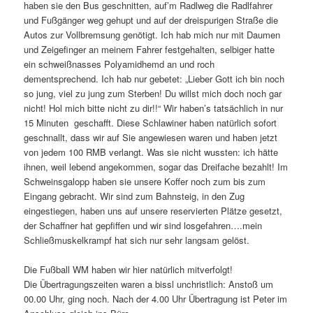
haben sie den Bus geschnitten, auf’m Radlweg die Radlfahrer
und Fußgänger weg gehupt und auf der dreispurigen Straße die
Autos zur Vollbremsung genötigt. Ich hab mich nur mit Daumen
und Zeigefinger an meinem Fahrer festgehalten, selbiger hatte
ein schweißnasses Polyamidhemd an und roch
dementsprechend. Ich hab nur gebetet: „Lieber Gott ich bin noch
so jung, viel zu jung zum Sterben! Du willst mich doch noch gar
nicht! Hol mich bitte nicht zu dir!!“ Wir haben’s tatsächlich in nur
15 Minuten geschafft. Diese Schlawiner haben natürlich sofort
geschnallt, dass wir auf Sie angewiesen waren und haben jetzt
von jedem 100 RMB verlangt. Was sie nicht wussten: ich hätte
ihnen, weil lebend angekommen, sogar das Dreifache bezahlt! Im
Schweinsgalopp haben sie unsere Koffer noch zum bis zum
Eingang gebracht. Wir sind zum Bahnsteig, in den Zug
eingestiegen, haben uns auf unsere reservierten Plätze gesetzt,
der Schaffner hat gepfiffen und wir sind losgefahren….mein
Schließmuskelkrampf hat sich nur sehr langsam gelöst.
Die Fußball WM haben wir hier natürlich mitverfolgt!
Die Übertragungszeiten waren a bissl unchristlich: Anstoß um
00.00 Uhr, ging noch. Nach der 4.00 Uhr Übertragung ist Peter im