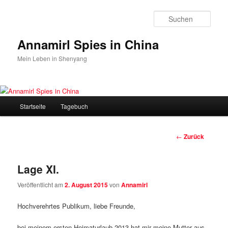
Zum
Inhalt
Such
wechseln
Annamirl Spies in China
Mein Leben in Shenyang
Hauptmenü
Startseite
Tagebuch
Beitrags-
←
Zurück
Navigation
Lage XI.
Veröffentlicht am
2. August 2015
von
Annamirl
Hochverehrtes Publikum, liebe Freunde,
bei meinem ersten Heimaturlaub 2013 hat mir meine Mutter aus