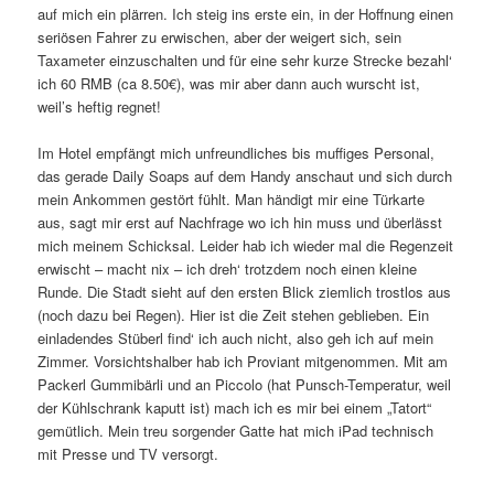
auf mich ein plärren. Ich steig ins erste ein, in der Hoffnung einen
seriösen Fahrer zu erwischen, aber der weigert sich, sein
Taxameter einzuschalten und für eine sehr kurze Strecke bezahl‘
ich 60 RMB (ca 8.50€), was mir aber dann auch wurscht ist,
weil’s heftig regnet!
Im Hotel empfängt mich unfreundliches bis muffiges Personal,
das gerade Daily Soaps auf dem Handy anschaut und sich durch
mein Ankommen gestört fühlt. Man händigt mir eine Türkarte
aus, sagt mir erst auf Nachfrage wo ich hin muss und überlässt
mich meinem Schicksal. Leider hab ich wieder mal die Regenzeit
erwischt – macht nix – ich dreh‘ trotzdem noch einen kleine
Runde. Die Stadt sieht auf den ersten Blick ziemlich trostlos aus
(noch dazu bei Regen). Hier ist die Zeit stehen geblieben. Ein
einladendes Stüberl find‘ ich auch nicht, also geh ich auf mein
Zimmer. Vorsichtshalber hab ich Proviant mitgenommen. Mit am
Packerl Gummibärli und an Piccolo (hat Punsch-Temperatur, weil
der Kühlschrank kaputt ist) mach ich es mir bei einem „Tatort“
gemütlich. Mein treu sorgender Gatte hat mich iPad technisch
mit Presse und TV versorgt.