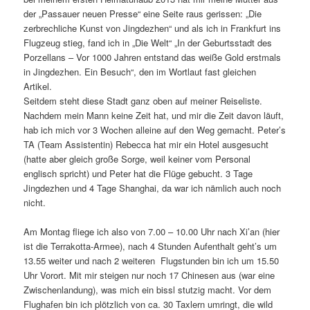
der „Passauer neuen Presse“ eine Seite raus gerissen: „Die
zerbrechliche Kunst von Jingdezhen“ und als ich in Frankfurt ins
Flugzeug stieg, fand ich in „Die Welt“ „In der Geburtsstadt des
Porzellans – Vor 1000 Jahren entstand das weiße Gold erstmals
in Jingdezhen. Ein Besuch“, den im Wortlaut fast gleichen
Artikel.
Seitdem steht diese Stadt ganz oben auf meiner Reiseliste.
Nachdem mein Mann keine Zeit hat, und mir die Zeit davon läuft,
hab ich mich vor 3 Wochen alleine auf den Weg gemacht. Peter’s
TA (Team Assistentin) Rebecca hat mir ein Hotel ausgesucht
(hatte aber gleich große Sorge, weil keiner vom Personal
englisch spricht) und Peter hat die Flüge gebucht. 3 Tage
Jingdezhen und 4 Tage Shanghai, da war ich nämlich auch noch
nicht.
Am Montag fliege ich also von 7.00 – 10.00 Uhr nach Xi’an (hier
ist die Terrakotta-Armee), nach 4 Stunden Aufenthalt geht’s um
13.55 weiter und nach 2 weiteren Flugstunden bin ich um 15.50
Uhr Vorort. Mit mir steigen nur noch 17 Chinesen aus (war eine
Zwischenlandung), was mich ein bissl stutzig macht. Vor dem
Flughafen bin ich plötzlich von ca. 30 Taxlern umringt, die wild