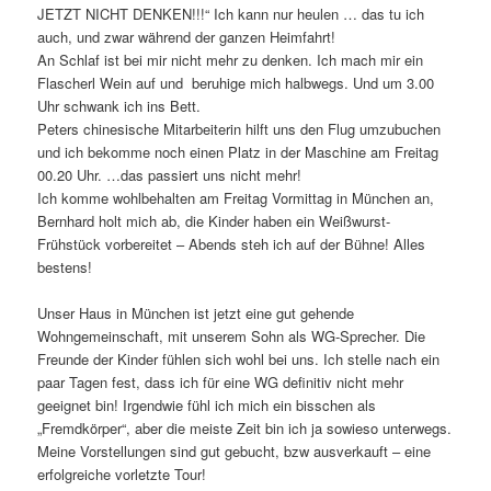
JETZT NICHT DENKEN!!!“ Ich kann nur heulen … das tu ich
auch, und zwar während der ganzen Heimfahrt!
An Schlaf ist bei mir nicht mehr zu denken. Ich mach mir ein
Flascherl Wein auf und beruhige mich halbwegs. Und um 3.00
Uhr schwank ich ins Bett.
Peters chinesische Mitarbeiterin hilft uns den Flug umzubuchen
und ich bekomme noch einen Platz in der Maschine am Freitag
00.20 Uhr. …das passiert uns nicht mehr!
Ich komme wohlbehalten am Freitag Vormittag in München an,
Bernhard holt mich ab, die Kinder haben ein Weißwurst-
Frühstück vorbereitet – Abends steh ich auf der Bühne! Alles
bestens!
Unser Haus in München ist jetzt eine gut gehende
Wohngemeinschaft, mit unserem Sohn als WG-Sprecher. Die
Freunde der Kinder fühlen sich wohl bei uns. Ich stelle nach ein
paar Tagen fest, dass ich für eine WG definitiv nicht mehr
geeignet bin! Irgendwie fühl ich mich ein bisschen als
„Fremdkörper“, aber die meiste Zeit bin ich ja sowieso unterwegs.
Meine Vorstellungen sind gut gebucht, bzw ausverkauft – eine
erfolgreiche vorletzte Tour!