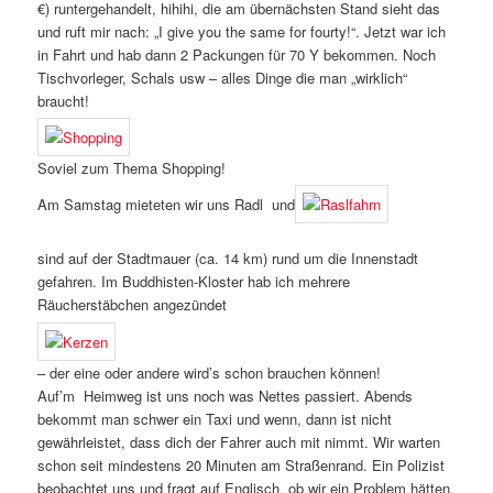
€) runtergehandelt, hihihi, die am übernächsten Stand sieht das
und ruft mir nach: „I give you the same for fourty!“. Jetzt war ich
in Fahrt und hab dann 2 Packungen für 70 Y bekommen. Noch
Tischvorleger, Schals usw – alles Dinge die man „wirklich“
braucht!
Soviel zum Thema Shopping!
Am Samstag mieteten wir uns Radl und
sind auf der Stadtmauer (ca. 14 km) rund um die Innenstadt
gefahren. Im Buddhisten-Kloster hab ich mehrere
Räucherstäbchen angezündet
– der eine oder andere wird’s schon brauchen können!
Auf’m Heimweg ist uns noch was Nettes passiert. Abends
bekommt man schwer ein Taxi und wenn, dann ist nicht
gewährleistet, dass dich der Fahrer auch mit nimmt. Wir warten
schon seit mindestens 20 Minuten am Straßenrand. Ein Polizist
beobachtet uns und fragt auf Englisch, ob wir ein Problem hätten.