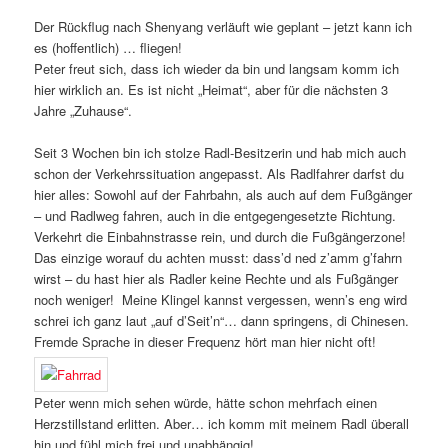
Der Rückflug nach Shenyang verläuft wie geplant – jetzt kann ich
es (hoffentlich) … fliegen!
Peter freut sich, dass ich wieder da bin und langsam komm ich
hier wirklich an. Es ist nicht „Heimat“, aber für die nächsten 3
Jahre „Zuhause“.
Seit 3 Wochen bin ich stolze Radl-Besitzerin und hab mich auch
schon der Verkehrssituation angepasst. Als Radlfahrer darfst du
hier alles: Sowohl auf der Fahrbahn, als auch auf dem Fußgänger
– und Radlweg fahren, auch in die entgegengesetzte Richtung.
Verkehrt die Einbahnstrasse rein, und durch die Fußgängerzone!
Das einzige worauf du achten musst: dass’d ned z’amm g’fahrn
wirst – du hast hier als Radler keine Rechte und als Fußgänger
noch weniger! Meine Klingel kannst vergessen, wenn’s eng wird
schrei ich ganz laut „auf d’Seit’n“… dann springens, di Chinesen.
Fremde Sprache in dieser Frequenz hört man hier nicht oft!
Peter wenn mich sehen würde, hätte schon mehrfach einen
Herzstillstand erlitten. Aber… ich komm mit meinem Radl überall
hin und fühl mich frei und unabhängig!