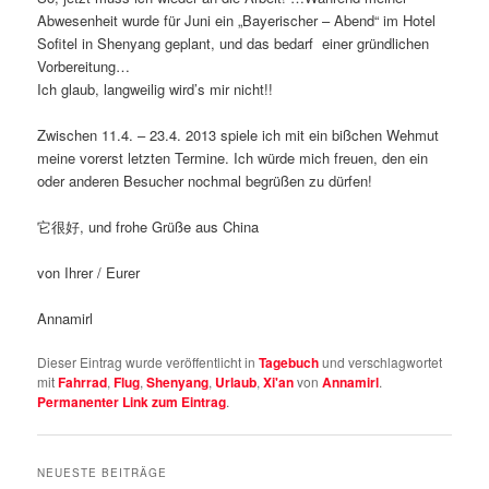
Abwesenheit wurde für Juni ein „Bayerischer – Abend“ im Hotel
Sofitel in Shenyang geplant, und das bedarf einer gründlichen
Vorbereitung…
Ich glaub, langweilig wird’s mir nicht!!
Zwischen 11.4. – 23.4. 2013 spiele ich mit ein bißchen Wehmut
meine vorerst letzten Termine. Ich würde mich freuen, den ein
oder anderen Besucher nochmal begrüßen zu dürfen!
它很好, und frohe Grüße aus China
von Ihrer / Eurer
Annamirl
Dieser Eintrag wurde veröffentlicht in
Tagebuch
und verschlagwortet
mit
Fahrrad
,
Flug
,
Shenyang
,
Urlaub
,
Xi'an
von
Annamirl
.
Permanenter Link zum Eintrag
.
NEUESTE BEITRÄGE