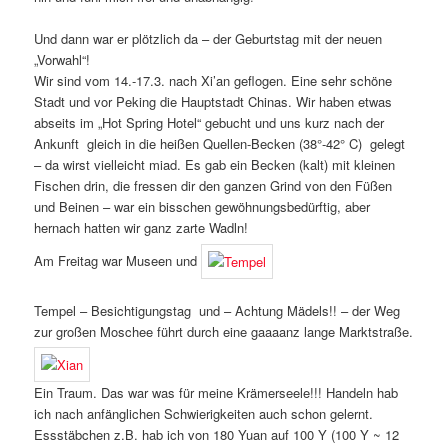
Und dann war er plötzlich da – der Geburtstag mit der neuen
„Vorwahl“!
Wir sind vom 14.-17.3. nach Xi’an geflogen. Eine sehr schöne
Stadt und vor Peking die Hauptstadt Chinas. Wir haben etwas
abseits im „Hot Spring Hotel“ gebucht und uns kurz nach der
Ankunft gleich in die heißen Quellen-Becken (38°-42° C) gelegt
– da wirst vielleicht miad. Es gab ein Becken (kalt) mit kleinen
Fischen drin, die fressen dir den ganzen Grind von den Füßen
und Beinen – war ein bisschen gewöhnungsbedürftig, aber
hernach hatten wir ganz zarte Wadln!
Am Freitag war Museen und
Tempel – Besichtigungstag und – Achtung Mädels!! – der Weg
zur großen Moschee führt durch eine gaaaanz lange Marktstraße.
Ein Traum. Das war was für meine Krämerseele!!! Handeln hab
ich nach anfänglichen Schwierigkeiten auch schon gelernt.
Essstäbchen z.B. hab ich von 180 Yuan auf 100 Y (100 Y ~ 12