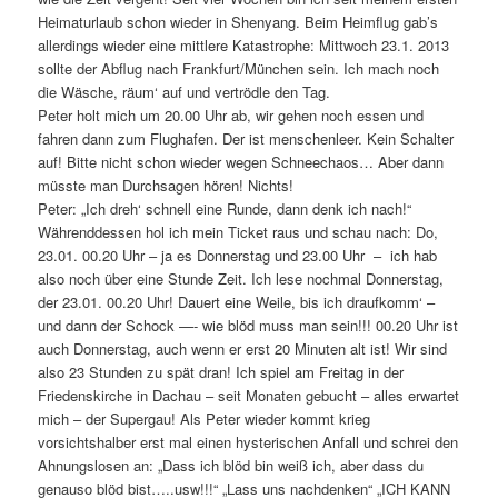
Heimaturlaub schon wieder in Shenyang. Beim Heimflug gab’s
allerdings wieder eine mittlere Katastrophe: Mittwoch 23.1. 2013
sollte der Abflug nach Frankfurt/München sein. Ich mach noch
die Wäsche, räum‘ auf und vertrödle den Tag.
Peter holt mich um 20.00 Uhr ab, wir gehen noch essen und
fahren dann zum Flughafen. Der ist menschenleer. Kein Schalter
auf! Bitte nicht schon wieder wegen Schneechaos… Aber dann
müsste man Durchsagen hören! Nichts!
Peter: „Ich dreh‘ schnell eine Runde, dann denk ich nach!“
Währenddessen hol ich mein Ticket raus und schau nach: Do,
23.01. 00.20 Uhr – ja es Donnerstag und 23.00 Uhr – ich hab
also noch über eine Stunde Zeit. Ich lese nochmal Donnerstag,
der 23.01. 00.20 Uhr! Dauert eine Weile, bis ich draufkomm‘ –
und dann der Schock —- wie blöd muss man sein!!! 00.20 Uhr ist
auch Donnerstag, auch wenn er erst 20 Minuten alt ist! Wir sind
also 23 Stunden zu spät dran! Ich spiel am Freitag in der
Friedenskirche in Dachau – seit Monaten gebucht – alles erwartet
mich – der Supergau! Als Peter wieder kommt krieg
vorsichtshalber erst mal einen hysterischen Anfall und schrei den
Ahnungslosen an: „Dass ich blöd bin weiß ich, aber dass du
genauso blöd bist…..usw!!!“ „Lass uns nachdenken“ „ICH KANN