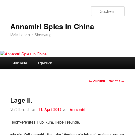
Zum
Inhalt
Such
wechseln
Annamirl Spies in China
Mein Leben in Shenyang
Hauptmenü
Startseite
Tagebuch
Beitrags-
←
Zurück
Weiter
→
Navigation
Lage II.
Veröffentlicht am
11. April 2013
von
Annamirl
Hochverehrtes Publikum, liebe Freunde,
wie die Zeit vergeht! Seit vier Wochen bin ich seit meinem ersten