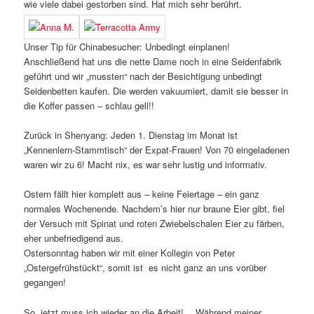
wie viele dabei gestorben sind. Hat mich sehr berührt.
Unser Tip für Chinabesucher: Unbedingt einplanen!
Anschließend hat uns die nette Dame noch in eine Seidenfabrik
geführt und wir „mussten“ nach der Besichtigung unbedingt
Seidenbetten kaufen. Die werden vakuumiert, damit sie besser in
die Koffer passen – schlau gell!!
Zurück in Shenyang: Jeden 1. Dienstag im Monat ist
„Kennenlern-Stammtisch“ der Expat-Frauen! Von 70 eingeladenen
waren wir zu 6! Macht nix, es war sehr lustig und informativ.
Ostern fällt hier komplett aus – keine Feiertage – ein ganz
normales Wochenende. Nachdem’s hier nur braune Eier gibt, fiel
der Versuch mit Spinat und roten Zwiebelschalen Eier zu färben,
eher unbefriedigend aus.
Ostersonntag haben wir mit einer Kollegin von Peter
„Ostergefrühstückt“, somit ist es nicht ganz an uns vorüber
gegangen!
So, jetzt muss ich wieder an die Arbeit! …Während meiner