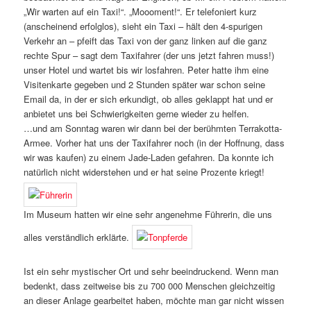
„Wir warten auf ein Taxi!“. „Moooment!“. Er telefoniert kurz
(anscheinend erfolglos), sieht ein Taxi – hält den 4-spurigen
Verkehr an – pfeift das Taxi von der ganz linken auf die ganz
rechte Spur – sagt dem Taxifahrer (der uns jetzt fahren muss!)
unser Hotel und wartet bis wir losfahren. Peter hatte ihm eine
Visitenkarte gegeben und 2 Stunden später war schon seine
Email da, in der er sich erkundigt, ob alles geklappt hat und er
anbietet uns bei Schwierigkeiten gerne wieder zu helfen.
…und am Sonntag waren wir dann bei der berühmten Terrakotta-
Armee. Vorher hat uns der Taxifahrer noch (in der Hoffnung, dass
wir was kaufen) zu einem Jade-Laden gefahren. Da konnte ich
natürlich nicht widerstehen und er hat seine Prozente kriegt!
Im Museum hatten wir eine sehr angenehme Führerin, die uns
alles verständlich erklärte.
Ist ein sehr mystischer Ort und sehr beeindruckend. Wenn man
bedenkt, dass zeitweise bis zu 700 000 Menschen gleichzeitig
an dieser Anlage gearbeitet haben, möchte man gar nicht wissen