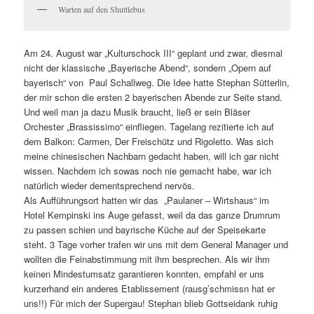
Warten auf den Shuttlebus
Am 24. August war „Kulturschock III“ geplant und zwar, diesmal
nicht der klassische „Bayerische Abend“, sondern „Opern auf
bayerisch“ von Paul Schallweg. Die Idee hatte Stephan Sütterlin,
der mir schon die ersten 2 bayerischen Abende zur Seite stand.
Und weil man ja dazu Musik braucht, ließ er sein Bläser
Orchester „Brassissimo“ einfliegen. Tagelang rezitierte ich auf
dem Balkon: Carmen, Der Freischütz und Rigoletto. Was sich
meine chinesischen Nachbarn gedacht haben, will ich gar nicht
wissen. Nachdem ich sowas noch nie gemacht habe, war ich
natürlich wieder dementsprechend nervös.
Als Aufführungsort hatten wir das „Paulaner – Wirtshaus“ im
Hotel Kempinski ins Auge gefasst, weil da das ganze Drumrum
zu passen schien und bayrische Küche auf der Speisekarte
steht. 3 Tage vorher trafen wir uns mit dem General Manager und
wollten die Feinabstimmung mit ihm besprechen. Als wir ihm
keinen Mindestumsatz garantieren konnten, empfahl er uns
kurzerhand ein anderes Etablissement (rausg’schmissn hat er
uns!!) Für mich der Supergau! Stephan blieb Gottseidank ruhig