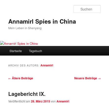
Zum
Zum
Inhalt
sekundären
Such
wechseln
Inhalt
wechseln
Annamirl Spies in China
Mein Leben in Shenyang
Hauptmenü
Startseite
Tagebuch
Annamirl
ARCHIV DES AUTORS:
Beitrags-
←
Ältere Beiträge
Neuere Beiträge
→
Navigation
Lagebericht IX.
Veröffentlicht am
28. März 2015
von
Annamirl