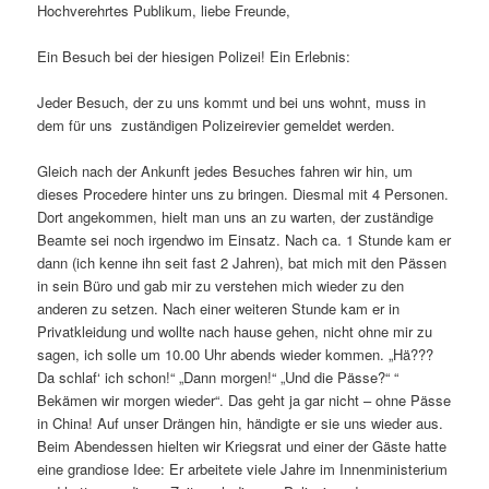
Hochverehrtes Publikum, liebe Freunde,
Ein Besuch bei der hiesigen Polizei! Ein Erlebnis:
Jeder Besuch, der zu uns kommt und bei uns wohnt, muss in
dem für uns zuständigen Polizeirevier gemeldet werden.
Gleich nach der Ankunft jedes Besuches fahren wir hin, um
dieses Procedere hinter uns zu bringen. Diesmal mit 4 Personen.
Dort angekommen, hielt man uns an zu warten, der zuständige
Beamte sei noch irgendwo im Einsatz. Nach ca. 1 Stunde kam er
dann (ich kenne ihn seit fast 2 Jahren), bat mich mit den Pässen
in sein Büro und gab mir zu verstehen mich wieder zu den
anderen zu setzen. Nach einer weiteren Stunde kam er in
Privatkleidung und wollte nach hause gehen, nicht ohne mir zu
sagen, ich solle um 10.00 Uhr abends wieder kommen. „Hä???
Da schlaf‘ ich schon!“ „Dann morgen!“ „Und die Pässe?“ “
Bekämen wir morgen wieder“. Das geht ja gar nicht – ohne Pässe
in China! Auf unser Drängen hin, händigte er sie uns wieder aus.
Beim Abendessen hielten wir Kriegsrat und einer der Gäste hatte
eine grandiose Idee: Er arbeitete viele Jahre im Innenministerium