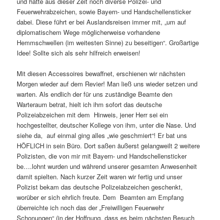
und hatte aus dieser Zeit noch diverse Polizei- und
Feuerwehrabzeichen, sowie Bayern- und Handschellensticker
dabei. Diese führt er bei Auslandsreisen immer mit, „um auf
diplomatischem Wege möglicherweise vorhandene
Hemmschwellen (im weitesten Sinne) zu beseitigen“. Großartige
Idee! Sollte sich als sehr hilfreich erweisen!
Mit diesen Accessoires bewaffnet, erschienen wir nächsten
Morgen wieder auf dem Revier! Man ließ uns wieder setzen und
warten. Als endlich der für uns zuständige Beamte den
Warteraum betrat, hielt ich ihm sofort das deutsche
Polizeiabzeichen mit dem Hinweis, jener Herr sei ein
hochgestellter, deutscher Kollege von ihm, unter die Nase. Und
siehe da, auf einmal ging alles „wie geschmiert“! Er bat uns
HÖFLICH in sein Büro. Dort saßen äußerst gelangweilt 2 weitere
Polizisten, die von mir mit Bayern- und Handschellensticker
be….lohnt wurden und während unserer gesamten Anwesenheit
damit spielten. Nach kurzer Zeit waren wir fertig und unser
Polizist bekam das deutsche Polizeiabzeichen geschenkt,
worüber er sich ehrlich freute. Dem Beamten am Empfang
überreichte ich noch das der „Freiwilligen Feuerwehr
Schonungen“ (in der Hoffnung, dass es beim nächsten Besuch