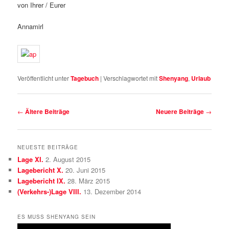
von Ihrer / Eurer
Annamirl
Veröffentlicht unter
Tagebuch
|
Verschlagwortet mit
Shenyang
,
Urlaub
Beitrags-
←
Ältere Beiträge
Neuere Beiträge
→
Navigation
NEUESTE BEITRÄGE
Lage XI.
2. August 2015
Lagebericht X.
20. Juni 2015
Lagebericht IX.
28. März 2015
(Verkehrs-)Lage VIII.
13. Dezember 2014
ES MUSS SHENYANG SEIN